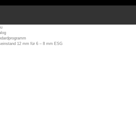
u
alog
ndardprogramm
seinstand 12 mm für 6 – 8 mm ESG