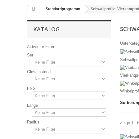
Standardprogramm
Schwallprofile, Vierkantprof
SCHWA
KATALOG
Unterkateg
Aktivierte Filter
Set
Schwallpro
Glaseinstand
Vierkantpro
ESG
Winkelprof
Sortierun
Länge
Radius
Zeige 1 - 