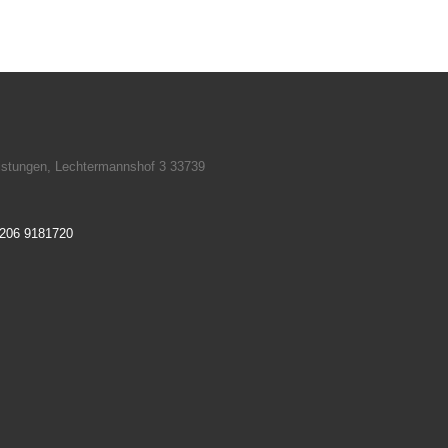
eistungen, Lechtermannshof 3 33739
206 9181720