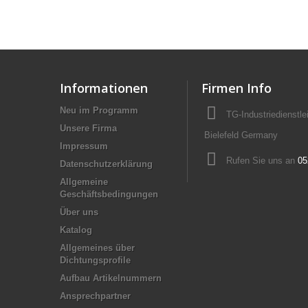
Informationen
Firmen Info
Neu im Programm
TG-Industriedienstl
Unsere Firma
Bielefeld Germany
Impressum
Rufen Sie uns an
05
Datenschutzerklärung
Allgemeine
Geschäftsbedingungen
Über uns
Katalog
Allgemeines über
Dichtungsprofile
Aufbau Artikelnummern
Ansprechpartner