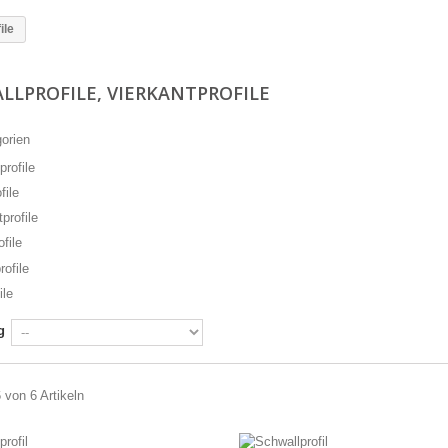
ile
LLPROFILE, VIERKANTPROFILE
orien
file
file
ile
g
6 von 6 Artikeln