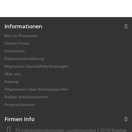
Informationen
Neu im Programm
Unsere Firma
Impressum
Datenschutzerklärung
Allgemeine Geschäftsbedingungen
Über uns
Katalog
Allgemeines über Dichtungsprofile
Aufbau Artikelnummern
Ansprechpartner
Firmen Info
TG-Industriedienstleistungen, Lechtermannshof 3 33739 Bielefeld